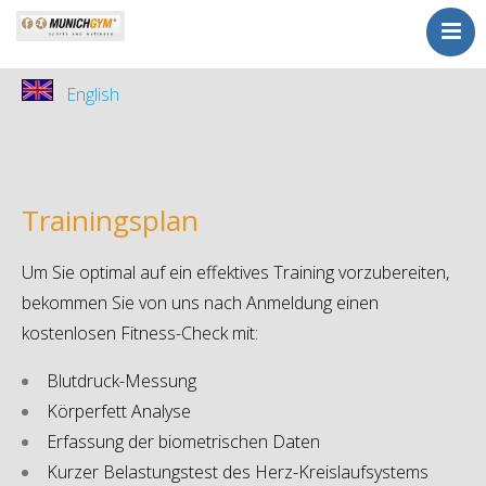
Home
English
Sports
Kurse
Kursplan
Tarife
Trainingsplan
Probetraining
Um Sie optimal auf ein effektives Training vorzubereiten,
Wellness
bekommen Sie von uns nach Anmeldung einen
Kontakt
kostenlosen Fitness-Check mit:
ohne Vertrag
Blutdruck-Messung
Körperfett Analyse
Erfassung der biometrischen Daten
Kurzer Belastungstest des Herz-Kreislaufsystems