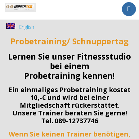
Home
English
Sports
Probetraining/ Schnuppertag
Kurse
Kursplan
Lernen Sie unser Fitnessstudio
Tarife
bei einem
Probetraining
Probetraining kennen!
Wellness
Ein einmaliges Probetraining kostet
Kontakt
10,-€ und wird bei einer
ohne Vertrag
Mitgliedschaft rückerstattet.
Unsere Trainer beraten Sie gerne!
Tel. 089-12737746
Wenn Sie keinen Trainer benötigen,